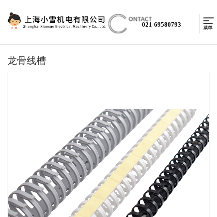
021-69580793
龙骨线槽