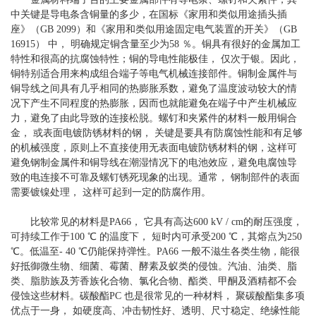
中关键是导电条含铜量的多少，在国标《家用和类似用途插头插
座》（GB 2099）和《家用和类似用途固定电气装置的开关》（GB
16915） 中， 明确规定铜含量至少为58 ％。铜具有很好的金属加工
特性和很高的抗腐蚀特性；铜的导电性能极佳， 仅次于银。因此，
铜特别适合用来构成组合端子等电气机械连接部件。铜制金属件与
铜导线之间具有几乎相同的热膨胀系数，避免了温度波动较大的情
况下产生不同程度的热膨胀，因而也就能避免在端子中产生机械应
力，避免了由此导致的连接松脱。螺钉和夹紧件的材料一般用铜合
金， 或表面电镀防锈材料的钢， 关键是要具有防腐蚀性能和有足够
的机械强度，原则上不直接使用无表面电镀防锈材料的钢，这样可
避免钢制金属件和铜导线在潮湿情况下的电池效应，避免电腐蚀导
致的电连接不可靠及螺钉锈死现象的出现。通常， 钢制部件的表面
需要镀镍处理， 这样可起到一定的防腐作用。
比较常见的材料是PA66， 它具有高达600 kV / cm的耐压强度，
可持续工作于100 ℃ 的温度下， 短时内可承受200 ℃，其熔点为250
℃。低温至- 40 ℃仍能保持弹性。PA66 一般不滋生各类生物，能很
好抵御微生物、细菌、霉菌、酵素及蚁类的侵蚀。汽油、油类、脂
类、脂肪族及芳香族化合物、氯化合物、酯类、甲酮及酒精都不会
侵蚀这些材料。碳酸酯PC 也是很常见的一种材料， 聚碳酸酯集多项
优点于一身， 如硬度高、冲击韧性好、透明、尺寸稳定、绝缘性能