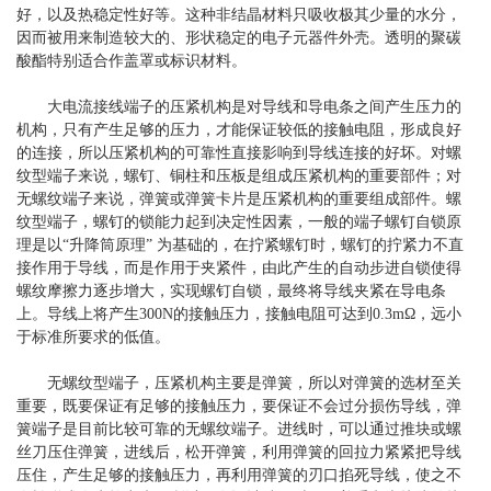
好，以及热稳定性好等。这种非结晶材料只吸收极其少量的水分，
因而被用来制造较大的、形状稳定的电子元器件外壳。透明的聚碳
酸酯特别适合作盖罩或标识材料。
大电流接线端子的压紧机构是对导线和导电条之间产生压力的
机构，只有产生足够的压力，才能保证较低的接触电阻，形成良好
的连接，所以压紧机构的可靠性直接影响到导线连接的好坏。对螺
纹型端子来说，螺钉、铜柱和压板是组成压紧机构的重要部件；对
无螺纹端子来说，弹簧或弹簧卡片是压紧机构的重要组成部件。螺
纹型端子，螺钉的锁能力起到决定性因素，一般的端子螺钉自锁原
理是以“升降筒原理” 为基础的，在拧紧螺钉时，螺钉的拧紧力不直
接作用于导线，而是作用于夹紧件，由此产生的自动步进自锁使得
螺纹摩擦力逐步增大，实现螺钉自锁，最终将导线夹紧在导电条
上。导线上将产生300N的接触压力，接触电阻可达到0.3mΩ，远小
于标准所要求的低值。
无螺纹型端子，压紧机构主要是弹簧，所以对弹簧的选材至关
重要，既要保证有足够的接触压力，要保证不会过分损伤导线，弹
簧端子是目前比较可靠的无螺纹端子。进线时，可以通过推块或螺
丝刀压住弹簧，进线后，松开弹簧，利用弹簧的回拉力紧紧把导线
压住，产生足够的接触压力，再利用弹簧的刃口掐死导线，使之不