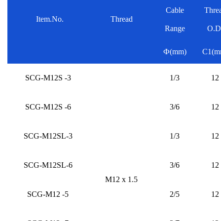
Cable
Thre
Item.No.
Thread
Range
O.D
Ф(mm)
C1(m
SCG-M12S -3
1/3
12
SCG-M12S -6
3/6
12
SCG-M12SL-3
1/3
12
SCG-M12SL-6
3/6
12
M12 x 1.5
SCG-M12 -5
2/5
12