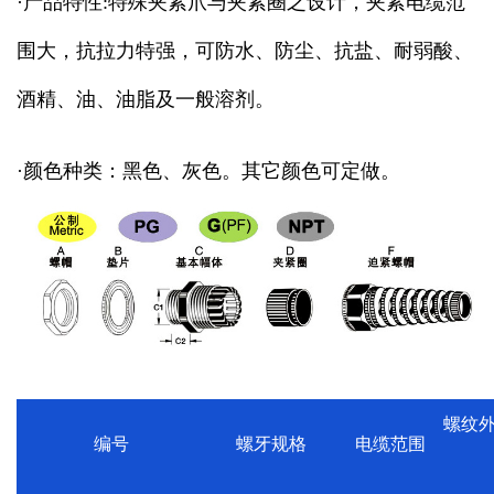
·产品特性:特殊夹紧爪与夹紧圈之设计，夹紧电缆范
围大，抗拉力特强，可防水、防尘、抗盐、耐弱酸、
酒精、油、油脂及一般溶剂。
·颜色种类：黑色、灰色。其它颜色可定做。
螺纹
编号
螺牙规格
电缆范围