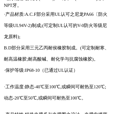
NPT牙。
·产品材质:A.C.F部分采用UL认可之尼龙PA66〔防火
等级UL94V-2)制成;(可定制UL认可的V-0防火等级尼
龙原料);
B.D部分采用三元乙丙耐侯橡胶制成。(可定制耐寒、
耐高温橡胶;耐高酸碱、耐化学与抗腐蚀橡胶)。
·保护等级:IP68-10（已通过UL认证）
·工作温度:静态-40℃至100℃,或瞬间可耐热至120℃;
动态-20℃至50℃,或瞬间可耐热至100℃。