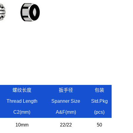
螺纹长度
扳手径
包装
Thread Length
Spanner Size
Std.Pkg
C2(mm)
A&F(mm)
(pcs)
10mm
22/22
50