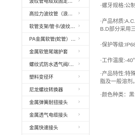
波纹管电缆双固定接头
·螺牙规格:公制牙
高拉力波纹管（浪管）接头
·产品材质:A.
软管支架/管卡/波纹管固定支架/波纹管固定座
B.D部分采
PA金属软管(蛇管）接头
·保护等级:IP6
金属软管尾端护套
·工作温度:-4
螺纹式防水透气阀/螺纹型呼吸器
·产品特性:
塑料变径环
脂及一般溶剂
尼龙螺纹转换器
·颜色种类：
金属弹簧耐扭接头
金属透气电缆接头
金属快速接头