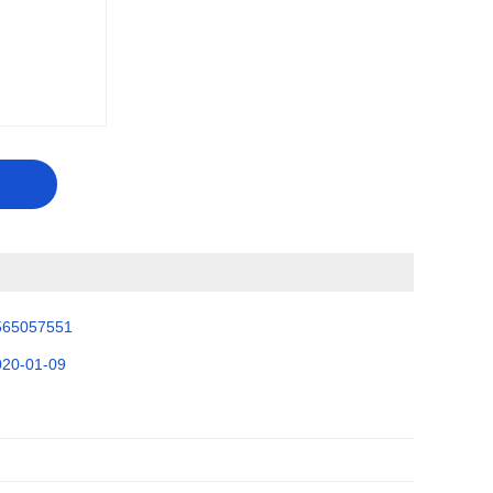
565057551
020-01-09