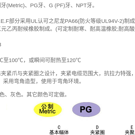
(Metric)、PG牙、G (PF)牙、NPT牙。
C.E.F部分采用UL认可之尼龙PA66(防火等级UL94V-2)
用三元乙丙耐候橡胶制成。(可定制耐寒、耐高温橡胶;耐高
8
0℃至100℃，或瞬间可耐热至120℃
特殊夹紧爪与夹紧圈之设计，夹紧电缆范围大，抗拉力特强
。采用弯角造型，使用于弯角环境。
黑色、灰色。其它颜色可定做。