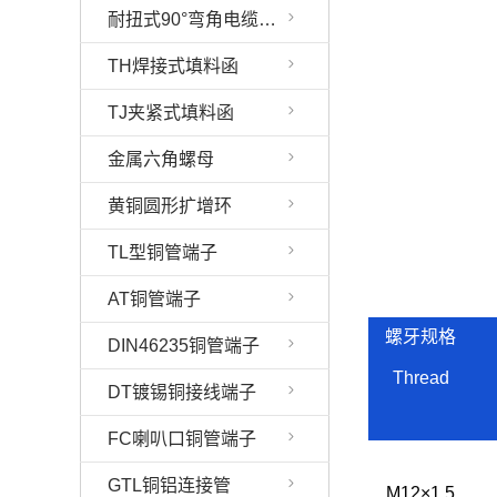
耐扭式90°弯角电缆固定头（分体）
TH焊接式填料函
TJ夹紧式填料函
金属六角螺母
黄铜圆形扩增环
TL型铜管端子
AT铜管端子
螺牙规格
DIN46235铜管端子
Thread
DT镀锡铜接线端子
FC喇叭口铜管端子
GTL铜铝连接管
M12×1.5