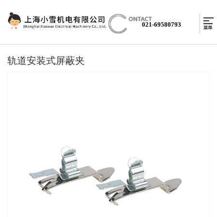
021-69580793
轨道安装式屏蔽夹