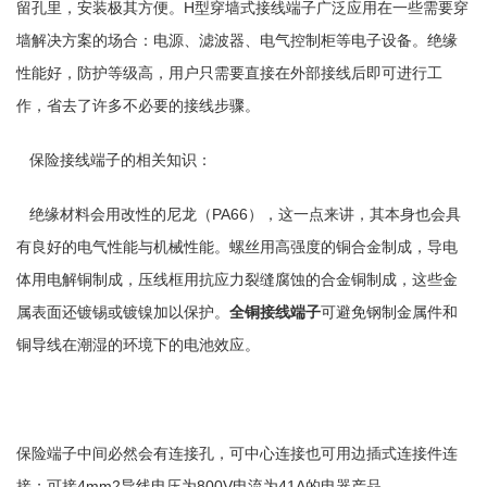
留孔里，安装极其方便。H型穿墙式接线端子广泛应用在一些需要穿
墙解决方案的场合：电源、滤波器、电气控制柜等电子设备。绝缘
性能好，防护等级高，用户只需要直接在外部接线后即可进行工
作，省去了许多不必要的接线步骤。
保险接线端子的相关知识：
绝缘材料会用改性的尼龙（PA66），这一点来讲，其本身也会具
有良好的电气性能与机械性能。螺丝用高强度的铜合金制成，导电
体用电解铜制成，压线框用抗应力裂缝腐蚀的合金铜制成，这些金
属表面还镀锡或镀镍加以保护。
全铜接线端子
可避免钢制金属件和
铜导线在潮湿的环境下的电池效应。
保险端子中间必然会有连接孔，可中心连接也可用边插式连接件连
接；可接4mm2导线电压为800V电流为41A的电器产品。