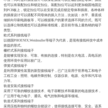
也可以有装配扣位和锁定扣位。装配扣位可以起到更加稳固地固定
到PCB板上，锁定扣位可以在安装完成后锁定母体和插座。各种各样
的插座设计可以搭配不同母体的插入方法，比如说：水平、垂直或
倾斜向印刷电路板等，可以根据客户的要求选择不同的方式。既可
以选择公制线规也可以选择标准线规，是目前市场上最热销的端子
类型。
欧式系列接线端子
以德国PHOENIX;Weidmuller等端子为代表，是现有接线科技中成本
效益的形式。
栅栏式系列接线端子
是能够实现安全、可靠、有效的连接，特别是在大电流，高电压的
使用环境中应用比较广泛。
弹簧式接线端子
是利用弹簧性装置的新型接线端子，已广泛应用于世界电工和电子
工程工业：照明、电梯升降控制、仪器仪表、电源、化学和汽车动
力等。
轨道安装式接线端子
采用了可靠的螺纹连接技术、电子容断技术和最新的电连接技术，
广泛用于电力电子、通讯、电气控制和电源等领域。
轨道式系列接线端子
采用压线和独特的螺纹自锁设计，使得接线连接可靠、安全。该系