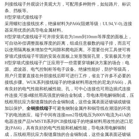
列接线端子外观设计美观大方，可配用多种附件，如短路片、标识
条、挡板等。
H型穿墙式接线端子
采用螺钉连接线技术，绝缘材料为PA66(阻燃等级：UL94,V-0),连接
器采用优质的高导电金属材料。
H型穿墙式接线端子可并排安装在为1mm到10mm等厚度的面板上，
可自动补偿调整面板厚度的距离，组成任意极数的端子排，而且可
以使用隔离板来增加空气间隙和爬电距离。不需要任何工具便可将
穿墙式接线端子牢固的安装在面板上矩形预留孔里，安装极其方便
H型穿墙式接线端子广泛应用于一些需要穿墙解决方案的场合：电
源、虑波器、电气控制柜等电子设备。绝缘性能好，防护等级高，
用户只需要直接在外部接线后即可进行工作，省去了许多不必要的
接线步骤。WUK系列接线端子的绝缘材料用改性的尼龙(PA66)，具
有良好的电气性能和机械性能。孔，可中心连接也可用边插式连接
件连接;可接4螺丝用高强度的铜合金制成，导电体用电解铜制成，压
线框用抗应力裂缝腐蚀的合金铜制成，这些金属表面还镀锡或镀镍
加以保护。
全铜接线端子
可避免钢制金属件和铜导线在潮湿的环境
下的电池效应。端子中间有连接mm2导线电压为800V电流为41A的
电器连接产品WMSTB系列PCB接线端子的绝缘材料用改性的进口尼
龙(PA66)，具有良好的电气性能和机械性能，导电体用电解铜制
成，压线框用抗应力裂缝腐蚀的合金铜制成，这些金属表面还镀锡