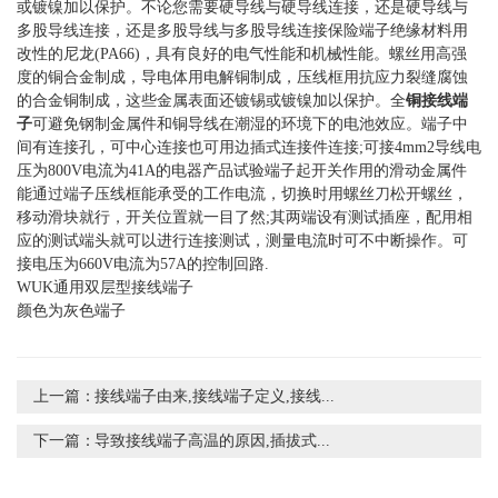
或镀镍加以保护。不论您需要硬导线与硬导线连接，还是硬导线与
多股导线连接，还是多股导线与多股导线连接保险端子绝缘材料用
改性的尼龙(PA66)，具有良好的电气性能和机械性能。螺丝用高强
度的铜合金制成，导电体用电解铜制成，压线框用抗应力裂缝腐蚀
的合金铜制成，这些金属表面还镀锡或镀镍加以保护。全
铜接线端
子
可避免钢制金属件和铜导线在潮湿的环境下的电池效应。端子中
间有连接孔，可中心连接也可用边插式连接件连接;可接4mm2导线电
压为800V电流为41A的电器产品试验端子起开关作用的滑动金属件
能通过端子压线框能承受的工作电流，切换时用螺丝刀松开螺丝，
移动滑块就行，开关位置就一目了然;其两端设有测试插座，配用相
应的测试端头就可以进行连接测试，测量电流时可不中断操作。可
接电压为660V电流为57A的控制回路.
WUK通用双层型接线端子
颜色为灰色端子
上一篇：
接线端子由来,接线端子定义,接线...
下一篇：
导致接线端子高温的原因,插拔式...