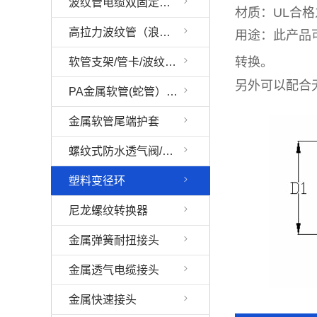
波纹管电缆双固定接头
材质：UL合格之
高拉力波纹管（浪管）接头
用途：此产品
转换。
软管支架/管卡/波纹管固定支架/波纹管固定座
另外可以配合
PA金属软管(蛇管）接头
金属软管尾端护套
螺纹式防水透气阀/螺纹型呼吸器
塑料变径环
尼龙螺纹转换器
金属弹簧耐扭接头
金属透气电缆接头
金属快速接头