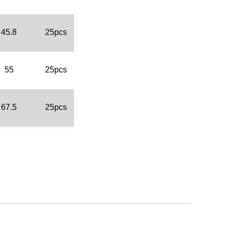
45.8
25pcs
55
25pcs
67.5
25pcs