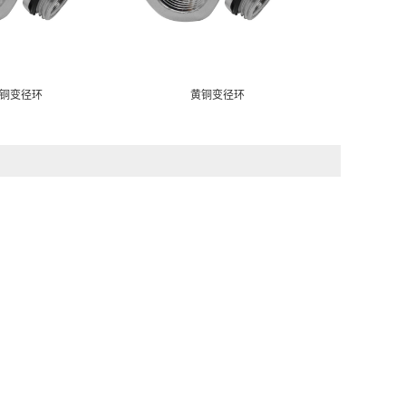
铜变径环
黄铜变径环
黄