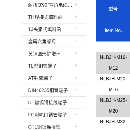
耐扭式90°弯角电缆固定头（分体）
型号
TH焊接式填料函
TJ夹紧式填料函
Item No.
金属六角螺母
黄铜圆形扩增环
NLBJH-M16-
TL型铜管端子
M12
AT铜管端子
NLBJH-
M20-
M16
DIN46235铜管端子
NLBJH-M25-
DT镀锡铜接线端子
M20
FC喇叭口铜管端子
NLBJH-
M32-
GTL铜铝连接管