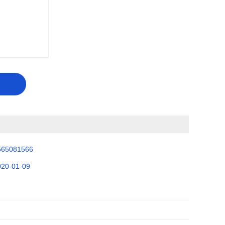
565081566
020-01-09