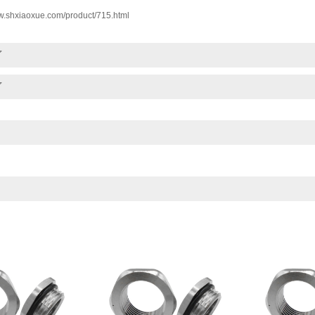
ww.shxiaoxue.com/product/715.html
了
了