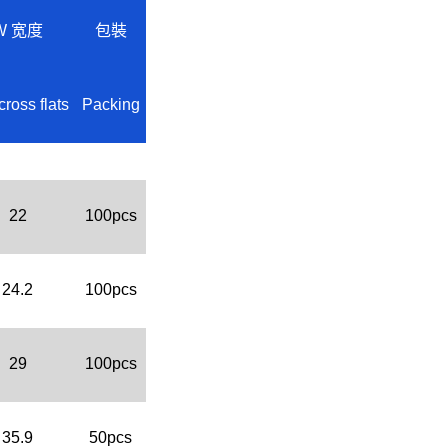
W 宽度
包裝
cross flats
Packing
22
100pcs
24.2
100pcs
29
100pcs
35.9
50pcs