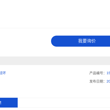
我要询价
径环
产品编号：
1
发布日期：
2
述